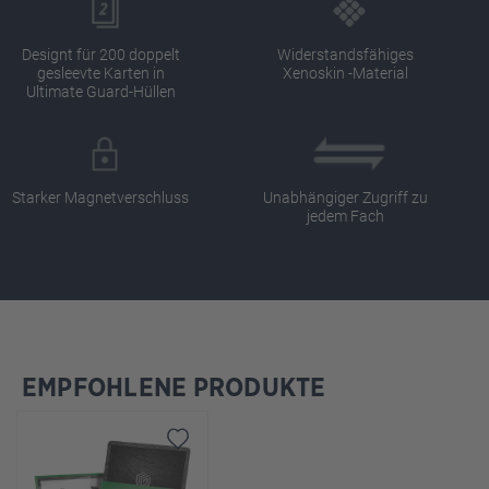
Designt für 200 doppelt
Widerstandsfähiges
gesleevte Karten in
Xenoskin -Material
Ultimate Guard-Hüllen
Starker Magnetverschluss
Unabhängiger Zugriff zu
jedem Fach
EMPFOHLENE PRODUKTE
Produktgalerie überspringen