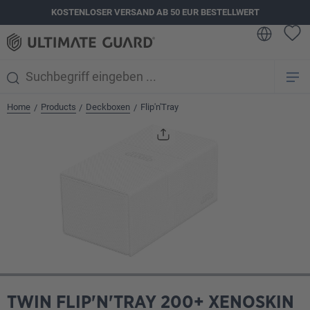
KOSTENLOSER VERSAND AB 50 EUR BESTELLWERT
alt springen
Home
Products
Deckboxen
Flip'n'Tray
/
/
/
Bildergalerie überspringen
TWIN FLIP'N'TRAY 200+ XENOSKIN