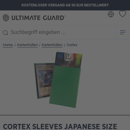
KOSTENLOSER VERSAND AB 50 EUR BESTELLWERT
alt springen
Home
Kartenhüllen
Kartenhüllen
Cortex
/
/
/
Bildergalerie überspringen
CORTEX SLEEVES JAPANESE SIZE