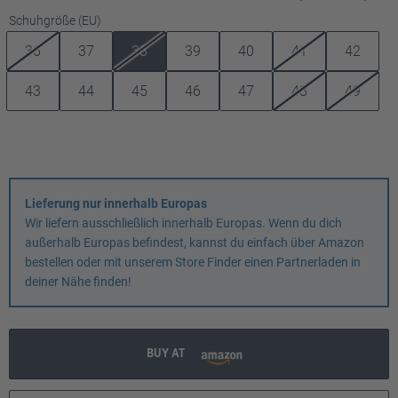
auswählen
Schuhgröße (EU)
36
37
38
39
40
41
42
43
44
45
46
47
48
49
Lieferung nur innerhalb Europas
Wir liefern ausschließlich innerhalb Europas. Wenn du dich
außerhalb Europas befindest, kannst du einfach über Amazon
bestellen oder mit unserem Store Finder einen Partnerladen in
deiner Nähe finden!
BUY AT