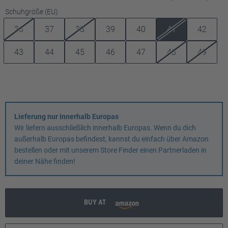
auswählen
Schuhgröße (EU)
36
37
38
39
40
41
42
43
44
45
46
47
48
49
Lieferung nur innerhalb Europas
Wir liefern ausschließlich innerhalb Europas. Wenn du dich
außerhalb Europas befindest, kannst du einfach über Amazon
bestellen oder mit unserem Store Finder einen Partnerladen in
deiner Nähe finden!
BUY AT