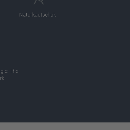
Naturkautschuk
agic: The
rk