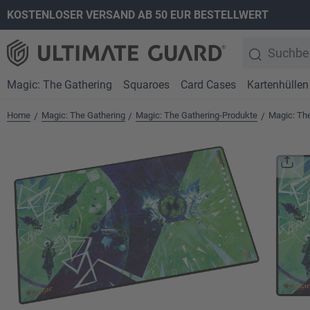
KOSTENLOSER VERSAND AB 50 EUR BESTELLWERT
springen
Zur Hauptnavigation springen
Magic: The Gathering
Squaroes
Card Cases
Kartenhüllen
Home
Magic: The Gathering
Magic: The Gathering-Produkte
Magic: Th
/
/
/