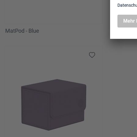
MatPod - Blue