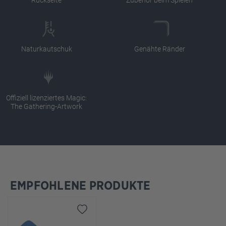
Naturkautschuk
Genähte Ränder
Offiziell lizenziertes Magic:
The Gathering-Artwork
EMPFOHLENE PRODUKTE
Produktgalerie überspringen