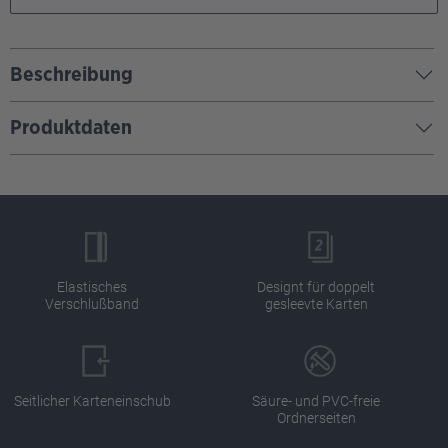
Beschreibung
Produktdaten
Elastisches
Designt für doppelt
Verschlußband
gesleevte Karten
Seitlicher Karteneinschub
Säure- und PVC-freie
Ordnerseiten