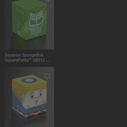
Squaroe SpongeBob
SquarePants™ SB012 -
Flying Dutchman