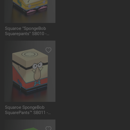
Squaroe "SpongeBob
Squarepants" SB010 -
Mermaid Man
Squaroe SpongeBob
SquarePants™ SB011 -
Barnacle Boy