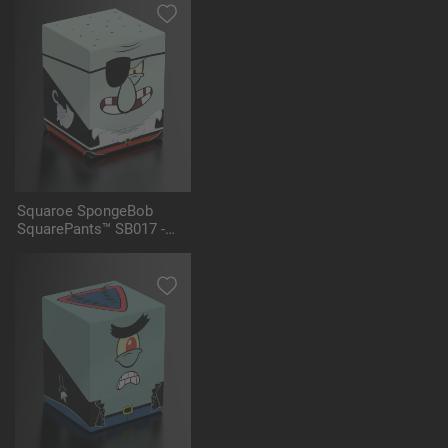
Squaroe SpongeBob
SquarePants™ SB017 -
Pirate Squidward