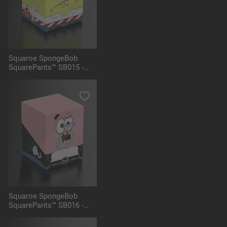
Squaroe SpongeBob
SquarePants™ SB015 -
Pirate Spongebob
Squaroe SpongeBob
SquarePants™ SB016 -
Pirate Patrick