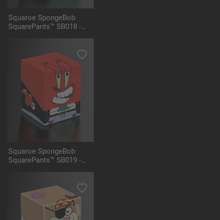
Squaroe SpongeBob
SquarePants™ SB018 -
Pirate Plankton
Squaroe SpongeBob
SquarePants™ SB019 -
Pirate Mr Krabs