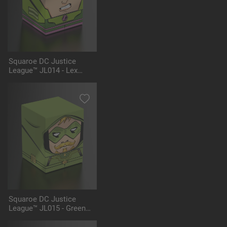
Squaroe DC Justice
League™ JL014 - Lex
Luthor™ Battlesuit
Squaroe DC Justice
League™ JL015 - Green
Arrow™