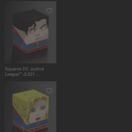
Squaroe DC Justice
League™ JL021 -
Superman™