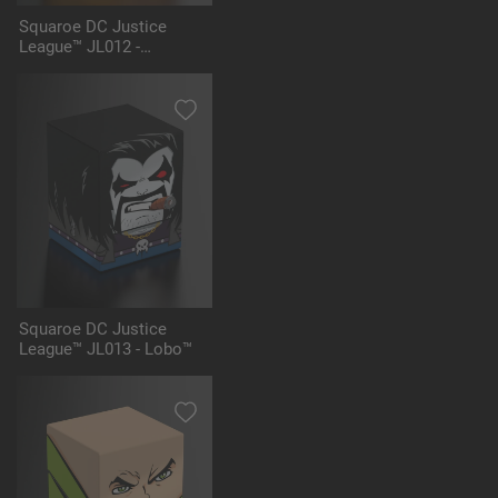
Squaroe DC Justice
League™ JL012 -
Hawkgirl™
Squaroe DC Justice
League™ JL013 - Lobo™