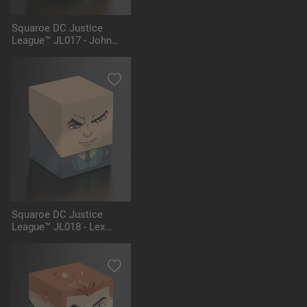
Squaroe DC Justice
League™ JL017 - John
Stewart™
Squaroe DC Justice
League™ JL018 - Lex
Luthor™