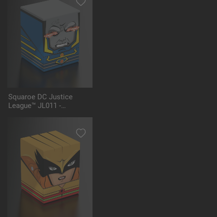
Squaroe DC Justice
League™ JL011 -
Darkseid™