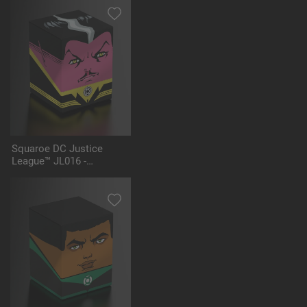
Squaroe DC Justice
League™ JL016 -
Sinestro™