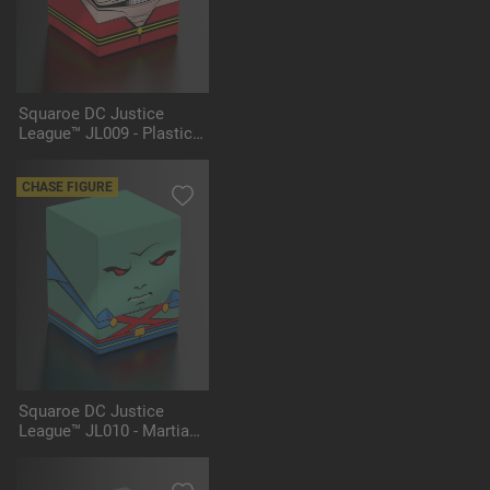
Squaroe DC Justice
League™ JL009 - Plastic
Man™
CHASE FIGURE
Squaroe DC Justice
League™ JL010 - Martian
Manhunter™