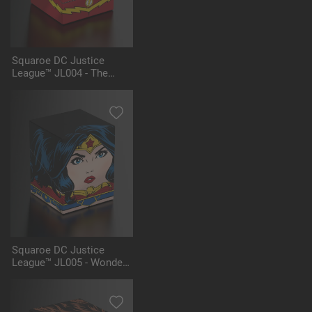
Squaroe DC Justice
League™ JL004 - The
Flash™
Squaroe DC Justice
League™ JL005 - Wonder
Woman™