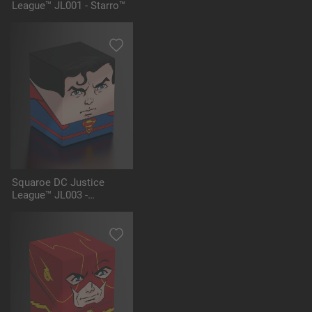
League™ JL001 - Starro™
Squaroe DC Justice
League™ JL003 -
Superman™