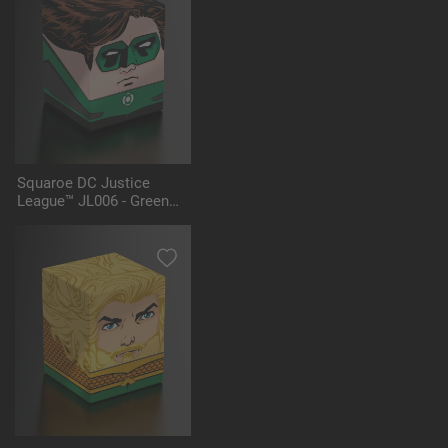
Squaroe DC Justice
League™ JL006 - Green
Lantern™