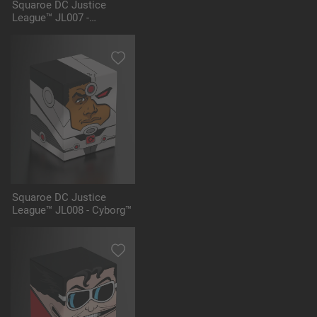
Squaroe DC Justice
League™ JL007 -
Aquaman™
Squaroe DC Justice
League™ JL008 - Cyborg™