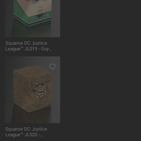
Squaroe DC Justice
League™ JL019 - Guy
Gardner™
Squaroe DC Justice
League™ JL020 -
Clayface™