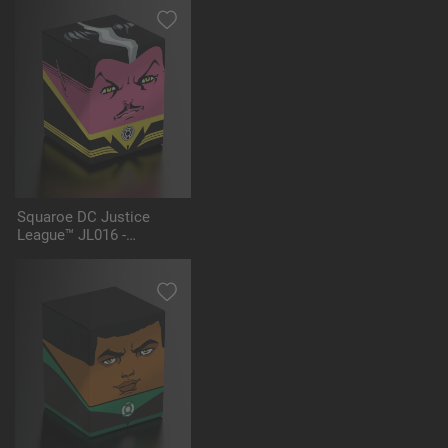
Squaroe DC Justice
League™ JL016 -
Sinestro™