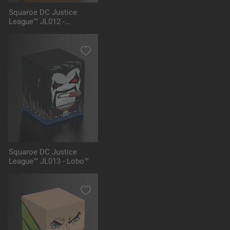
Squaroe DC Justice
League™ JL012 -
Hawkgirl™
Squaroe DC Justice
League™ JL013 - Lobo™