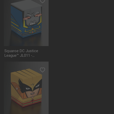
Squaroe DC Justice
League™ JL011 -
Darkseid™