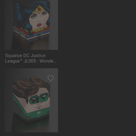
Squaroe DC Justice
League™ JL005 - Wonder
Woman™