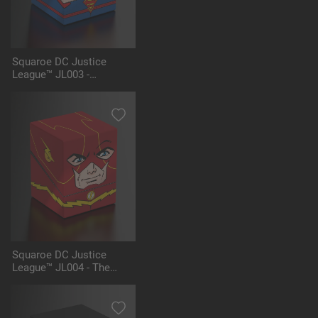
Squaroe DC Justice
League™ JL003 -
Superman™
Squaroe DC Justice
League™ JL004 - The
Flash™