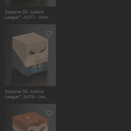
Squaroe DC Justice
League™ JL017 - John
Stewart™
Squaroe DC Justice
League™ JL018 - Lex
Luthor™