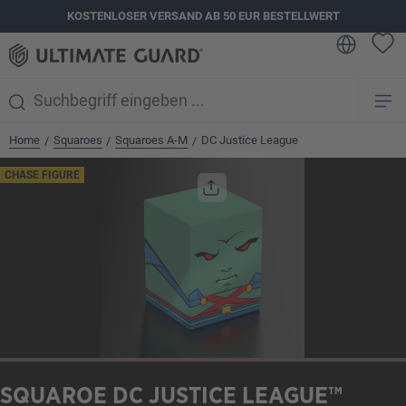
KOSTENLOSER VERSAND AB 50 EUR BESTELLWERT
alt springen
Home
Squaroes
Squaroes A-M
DC Justice League
/
/
/
Bildergalerie überspringen
CHASE FIGURE
SQUAROE DC JUSTICE LEAGUE™