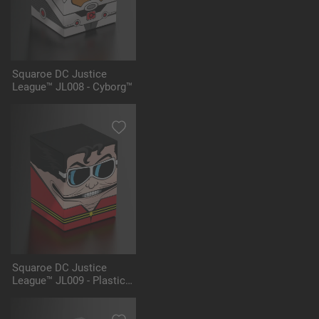
Squaroe DC Justice
League™ JL008 - Cyborg™
Squaroe DC Justice
League™ JL009 - Plastic
Man™