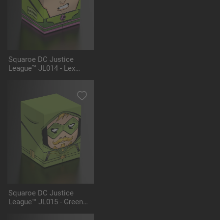
Squaroe DC Justice
League™ JL014 - Lex
Luthor™ Battlesuit
Squaroe DC Justice
League™ JL015 - Green
Arrow™