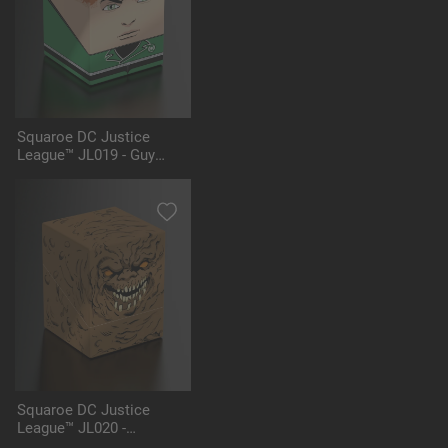
Squaroe DC Justice
League™ JL019 - Guy
Gardner™
Squaroe DC Justice
League™ JL020 -
Clayface™