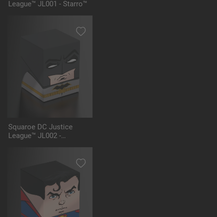
League™ JL001 - Starro™
Squaroe DC Justice
League™ JL002 -
Batman™