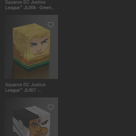
Squaroe DC Justice
League™ JL006 - Green
Lantern™
Squaroe DC Justice
League™ JL007 -
Aquaman™