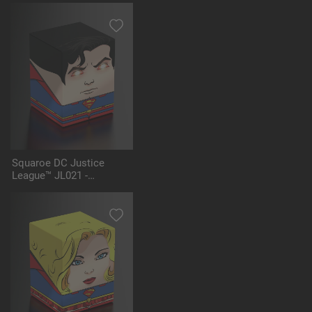
Squaroe DC Justice
League™ JL021 -
Superman™