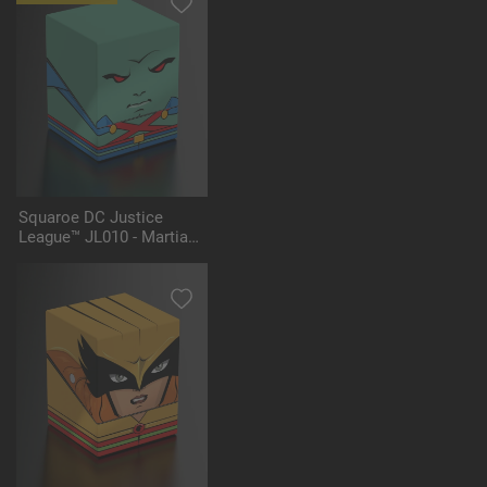
Squaroe DC Justice
League™ JL010 - Martian
Manhunter™