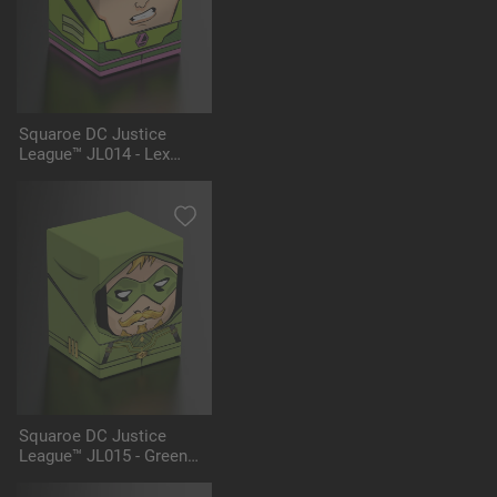
Squaroe DC Justice
League™ JL014 - Lex
Luthor™ Battlesuit
Squaroe DC Justice
League™ JL015 - Green
Arrow™