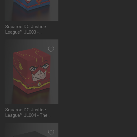
Squaroe DC Justice
League™ JL003 -
Superman™
Squaroe DC Justice
League™ JL004 - The
Flash™