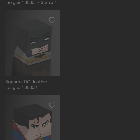
League™ JL001 - Starro™
Squaroe DC Justice
League™ JL002 -
Batman™