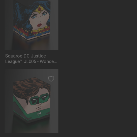
Squaroe DC Justice
League™ JL005 - Wonder
Woman™