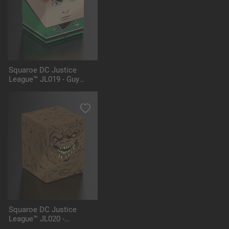
Squaroe DC Justice
League™ JL019 - Guy
Gardner™
Squaroe DC Justice
League™ JL020 -
Clayface™