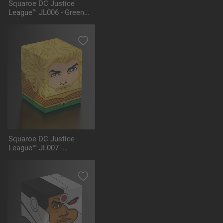
Squaroe DC Justice
League™ JL006 - Green
Lantern™
Squaroe DC Justice
League™ JL007 -
Aquaman™