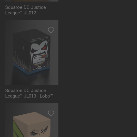
Squaroe DC Justice
League™ JL012 -
Hawkgirl™
Squaroe DC Justice
League™ JL013 - Lobo™