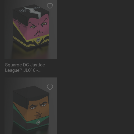
Squaroe DC Justice
League™ JL016 -
Sinestro™