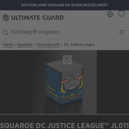
KOSTENLOSER VERSAND AB 50 EUR BESTELLWERT
alt springen
Home
Squaroes
Squaroes A-M
DC Justice League
/
/
/
Bildergalerie überspringen
SQUAROE DC JUSTICE LEAGUE™ JL011