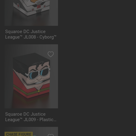
Squaroe DC Justice
League™ JL008 - Cyborg™
Squaroe DC Justice
League™ JL009 - Plastic
Man™
CHASE FIGURE