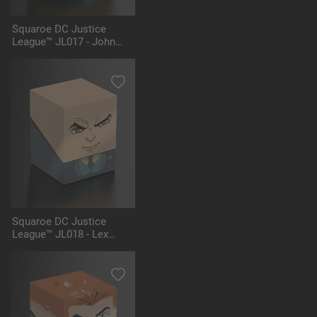
Squaroe DC Justice
League™ JL017 - John
Stewart™
Squaroe DC Justice
League™ JL018 - Lex
Luthor™