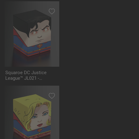
Squaroe DC Justice
League™ JL021 -
Superman™