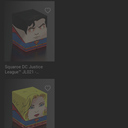
Squaroe DC Justice
League™ JL021 -
Superman™