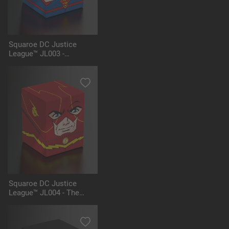
Squaroe DC Justice
League™ JL003 -
Superman™
Squaroe DC Justice
League™ JL004 - The
Flash™