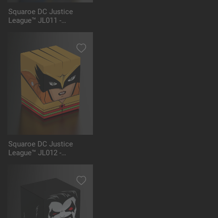
Squaroe DC Justice
League™ JL011 -
Darkseid™
Squaroe DC Justice
League™ JL012 -
Hawkgirl™