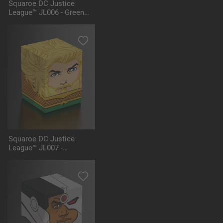
Squaroe DC Justice
League™ JL006 - Green
Lantern™
Squaroe DC Justice
League™ JL007 -
Aquaman™