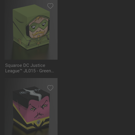
Squaroe DC Justice
League™ JL015 - Green
Arrow™