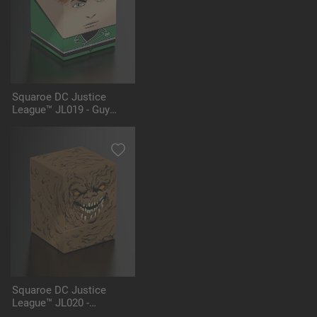
Squaroe DC Justice
League™ JL019 - Guy
Gardner™
Squaroe DC Justice
League™ JL020 -
Clayface™