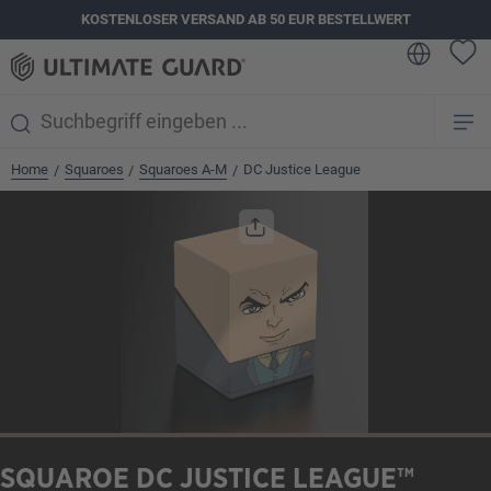
KOSTENLOSER VERSAND AB 50 EUR BESTELLWERT
alt springen
Home
Squaroes
Squaroes A-M
DC Justice League
/
/
/
Bildergalerie überspringen
SQUAROE DC JUSTICE LEAGUE™