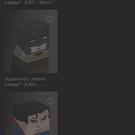
League™ JL001 - Starro™
Squaroe DC Justice
League™ JL002 -
Batman™