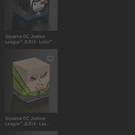
Squaroe DC Justice
League™ JL013 - Lobo™
Squaroe DC Justice
League™ JL014 - Lex
Luthor™ Battlesuit