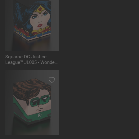
Squaroe DC Justice
League™ JL005 - Wonder
Woman™