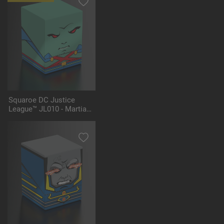
Squaroe DC Justice
League™ JL010 - Martian
Manhunter™