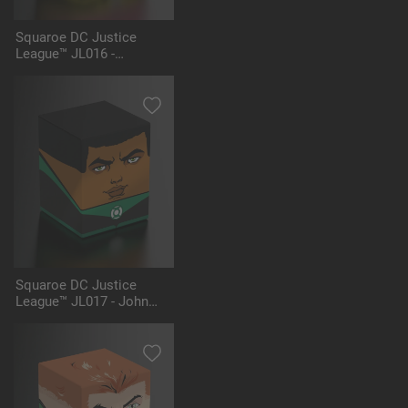
Squaroe DC Justice
League™ JL016 -
Sinestro™
Squaroe DC Justice
League™ JL017 - John
Stewart™