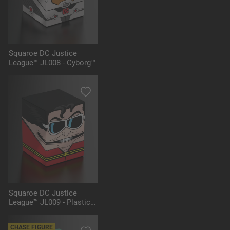
Squaroe DC Justice
League™ JL008 - Cyborg™
Squaroe DC Justice
League™ JL009 - Plastic
Man™
CHASE FIGURE