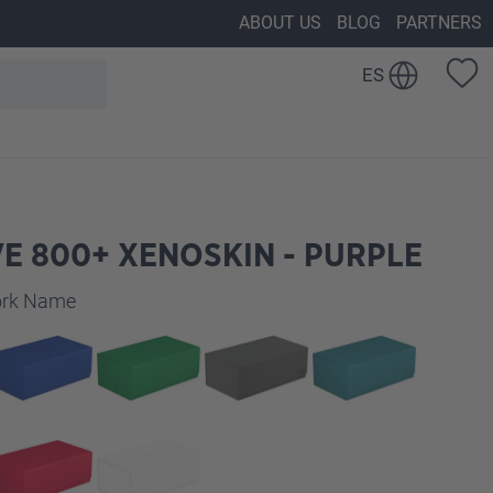
ABOUT US
BLOG
PARTNERS
ES
E 800+ XENOSKIN - PURPLE
work Name