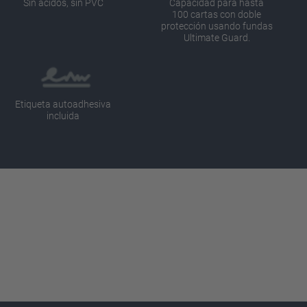
Sin ácidos, sin PVC
Capacidad para hasta
100 cartas con doble
protección usando fundas
Ultimate Guard.
Etiqueta autoadhesiva
incluida