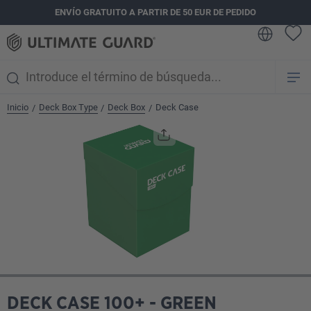
ENVÍO GRATUITO A PARTIR DE 50 EUR DE PEDIDO
enido principal
Inicio
Deck Box Type
Deck Box
Deck Case
/
/
/
Omitir galería de imágenes
DECK CASE 100+ - GREEN