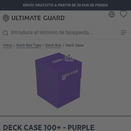
ENVÍO GRATUITO A PARTIR DE 50 EUR DE PEDIDO
enido principal
Inicio
Deck Box Type
Deck Box
Deck Case
/
/
/
Omitir galería de imágenes
DECK CASE 100+ - PURPLE