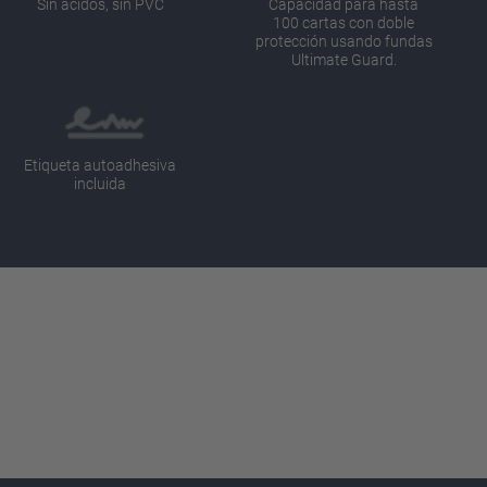
Sin ácidos, sin PVC
Capacidad para hasta
100 cartas con doble
protección usando fundas
Ultimate Guard.
Etiqueta autoadhesiva
incluida