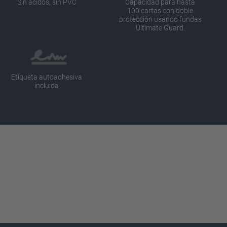
Sin ácidos, sin PVC
Capacidad para hasta
100 cartas con doble
protección usando fundas
Ultimate Guard.
Etiqueta autoadhesiva
incluida