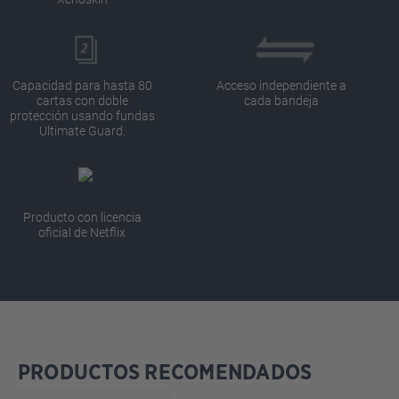
Capacidad para hasta 80
Acceso independiente a
cartas con doble
cada bandeja
protección usando fundas
Ultimate Guard.
Producto con licencia
oficial de Netflix
PRODUCTOS RECOMENDADOS
Omitir la galería de productos