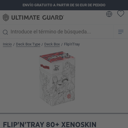
ENVÍO GRATUITO A PARTIR DE 50 EUR DE PEDIDO
enido principal
Inicio
Deck Box Type
Deck Box
Flip'n'Tray
/
/
/
Omitir galería de imágenes
FLIP'N'TRAY 80+ XENOSKIN