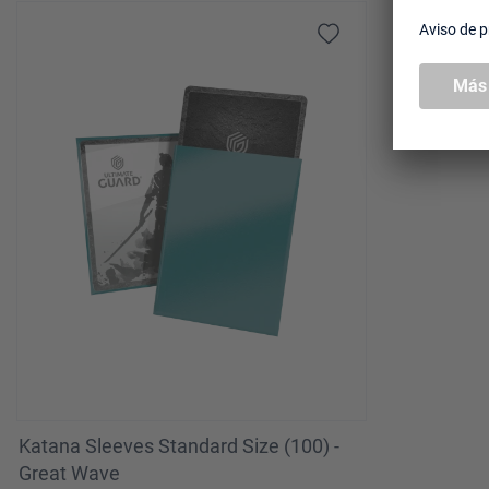
Omitir la galería de productos
Katana Sleeves Standard Size (100) -
Great Wave