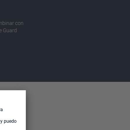
mbinar con
te Guard