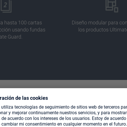
a hasta 100 cartas
Diseño modular para co
ección usando fundas
los productos Ultima
ate Guard.
TE