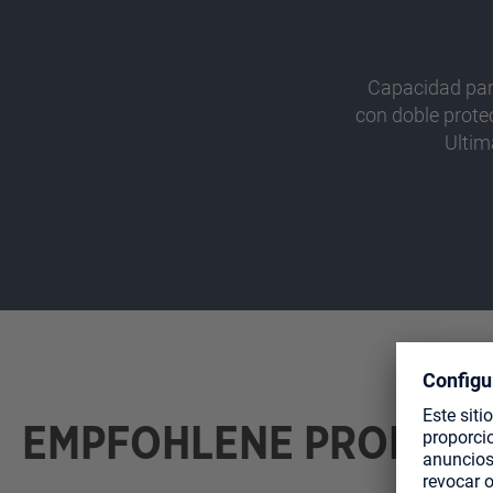
Capacidad par
con doble prot
Ultim
EMPFOHLENE PRODUK