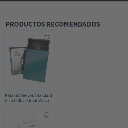
PRODUCTOS RECOMENDADOS
Omitir la galería de productos
Katana Sleeves Standard
Size (100) - Great Wave