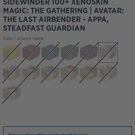
SIDEWINDER 100+ XENOSKIN
MAGIC: THE GATHERING | AVATAR:
THE LAST AIRBENDER - APPA,
STEADFAST GUARDIAN
Seleccione
Color / Artwork Name