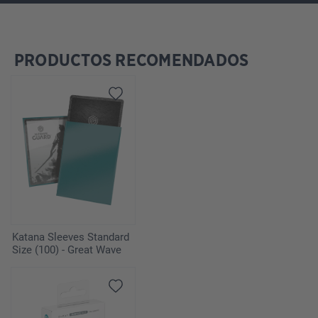
PRODUCTOS RECOMENDADOS
Omitir la galería de productos
Katana Sleeves Standard
Size (100) - Great Wave