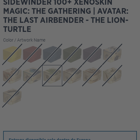
SIDEWINDER 100+ XENOSKIN
MAGIC: THE GATHERING | AVATAR:
THE LAST AIRBENDER - THE LION-
TURTLE
Seleccione
Color / Artwork Name