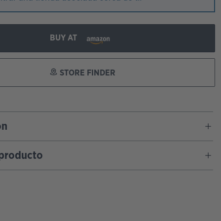
BUY AT
STORE FINDER
ón
 producto