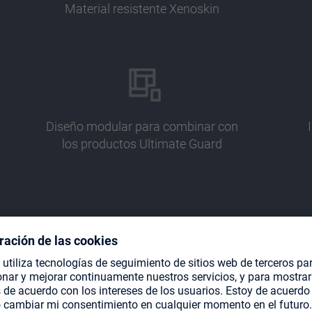
Material resistente Xenoskin
Diseño modular para combinar con
los productos Ultimate Guard