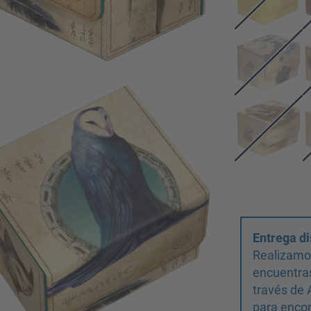
Entrega di
Realizamos
encuentras
través de 
para encon