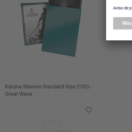
Katana Sleeves Standard Size (100) -
Great Wave