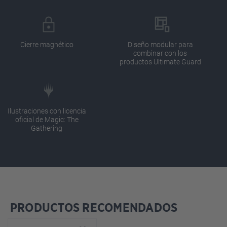
Cierre magnético
Diseño modular para
combinar con los
productos Ultimate Guard
Ilustraciones con licencia
oficial de Magic: The
Gathering
PRODUCTOS RECOMENDADOS
Omitir la galería de productos