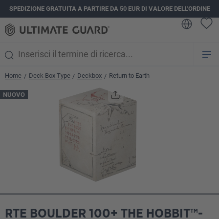
SPEDIZIONE GRATUITA A PARTIRE DA 50 EUR DI VALORE DELL'ORDINE
nuto principale
Home
Deck Box Type
Deckbox
Return to Earth
/
/
/
Salta la galleria di immagini
NUOVO
RTE BOULDER 100+ THE HOBBIT™-