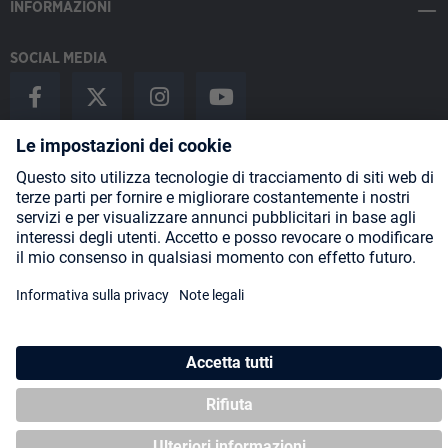
INFORMAZIONI
SOCIAL MEDIA
Payment Methods
Shipping
About us
Blog
Partners
* Tutti i prezzi includono l'IVA più
spese di spedizione
ed eventuali
spese di spedizione, se non diversamente indicato.