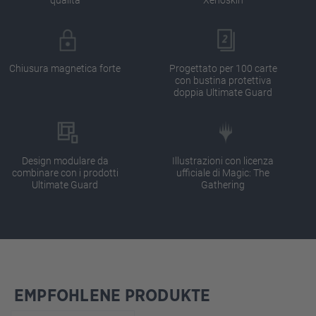
Chiusura magnetica forte
Progettato per 100 carte
con bustina protettiva
doppia Ultimate Guard
Design modulare da
Illustrazioni con licenza
combinare con i prodotti
ufficiale di Magic: The
Ultimate Guard
Gathering
EMPFOHLENE PRODUKTE
Salta la galleria dei prodotti