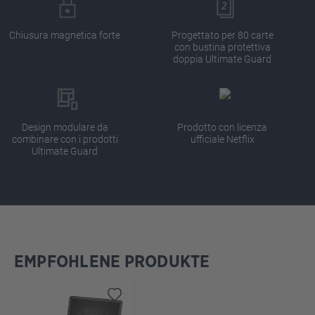
Chiusura magnetica forte
Progettato per 80 carte
con bustina protettiva
doppia Ultimate Guard
Design modulare da
Prodotto con licenza
combinare con i prodotti
ufficiale Netflix
Ultimate Guard
EMPFOHLENE PRODUKTE
Salta la galleria dei prodotti