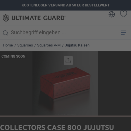
KOSTENLOSER VERSAND AB 50 EUR BESTELLWERT
alt springen
Home
Squaroes
Squaroes A-M
Jujutsu Kaisen
/
/
/
Bildergalerie überspringen
COMING SOON
COLLECTORS CASE 800 JUJUTSU