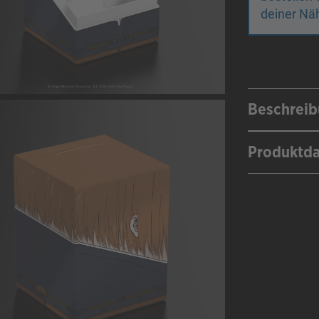
deiner Näh
Beschrei
Produktd