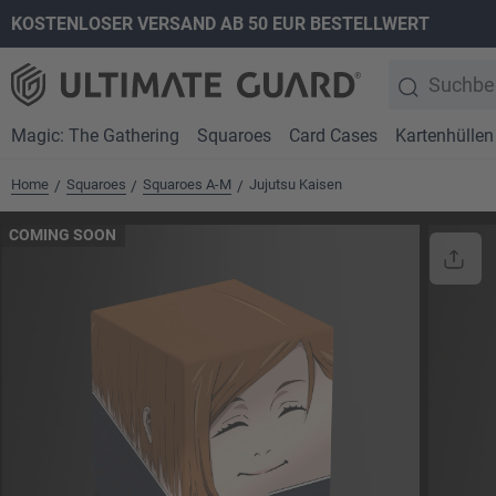
KOSTENLOSER VERSAND AB 50 EUR BESTELLWERT
springen
Zur Hauptnavigation springen
Magic: The Gathering
Squaroes
Card Cases
Kartenhüllen
Home
Squaroes
Squaroes A-M
Jujutsu Kaisen
/
/
/
COMING SOON