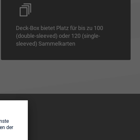
Deck-Box bietet Platz für bis zu 100
(double-sleeved) oder 120 (single-
sleeved) Sammelkarten