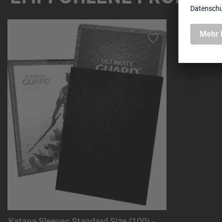
Produktgalerie überspringen
Katana Sleeves Standard Size (100) -