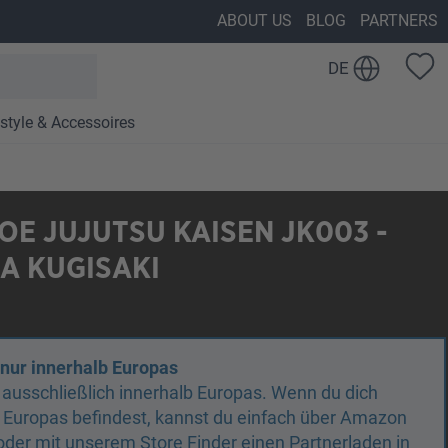
ABOUT US
BLOG
PARTNERS
DE
estyle & Accessoires
E JUJUTSU KAISEN JK003 -
A KUGISAKI
 nur innerhalb Europas
n ausschließlich innerhalb Europas. Wenn du dich
 Europas befindest, kannst du einfach über Amazon
oder mit unserem Store Finder einen Partnerladen in