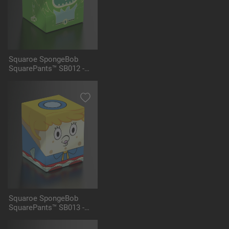
Squaroe SpongeBob
SquarePants™ SB012 -
Flying Dutchman
Squaroe SpongeBob
SquarePants™ SB013 -
Mrs. Puff