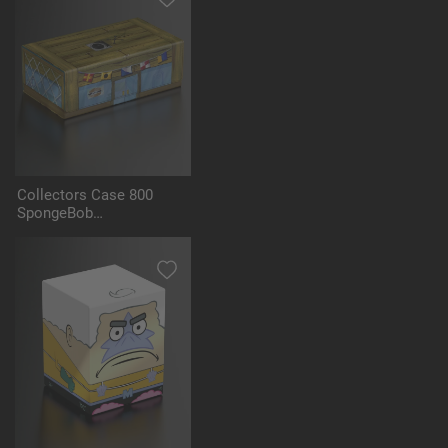
Collectors Case 800
SpongeBob
SquarePants™ - The
Krusty Krab