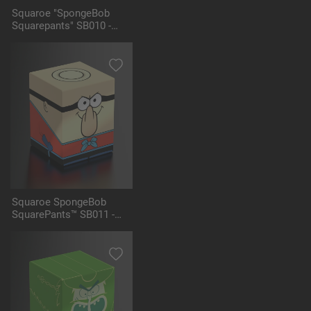
Squaroe "SpongeBob
Squarepants" SB010 -
Mermaid Man
Squaroe SpongeBob
SquarePants™ SB011 -
Barnacle Boy