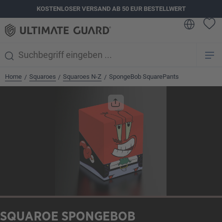
KOSTENLOSER VERSAND AB 50 EUR BESTELLWERT
alt springen
Home
Squaroes
Squaroes N-Z
SpongeBob SquarePants
/
/
/
Bildergalerie überspringen
SQUAROE SPONGEBOB