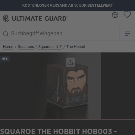
KOSTENLOSER VERSAND AB 50 EUR BESTELLWERT
alt springen
Home
Squaroes
Squaroes N-Z
The Hobbit
/
/
/
Bildergalerie überspringen
NEU
SQUAROE THE HOBBIT HOB003 -