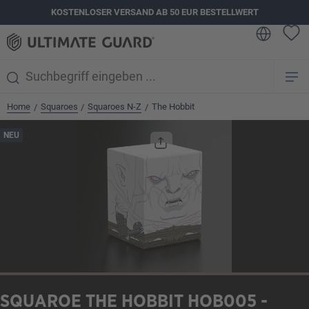
KOSTENLOSER VERSAND AB 50 EUR BESTELLWERT
alt springen
Home
Squaroes
Squaroes N-Z
The Hobbit
/
/
/
Bildergalerie überspringen
NEU
SQUAROE THE HOBBIT HOB005 -