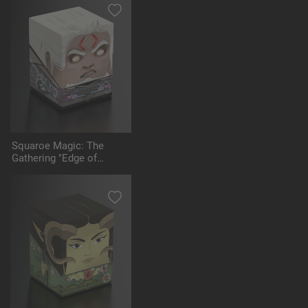
Squaroe Magic: The
Gathering "Edge of
Eternities" MTG005 -
Tezzeret