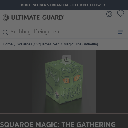
KOSTENLOSER VERSAND AB 50 EUR BESTELLWERT
alt springen
Home
Squaroes
Squaroes A-M
Magic: The Gathering
/
/
/
Bildergalerie überspringen
SQUAROE MAGIC: THE GATHERING