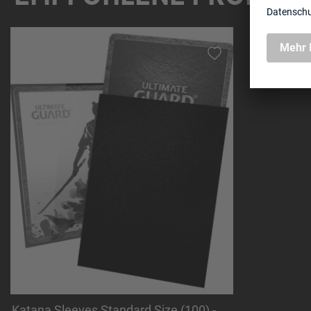
Produktgalerie überspringen
Katana Sleeves Standard Size (100) -