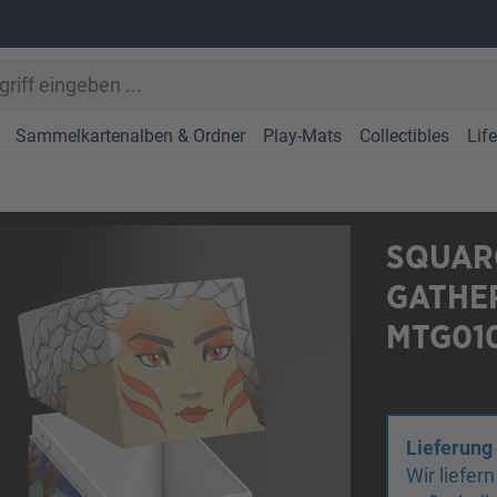
Sammelkartenalben & Ordner
Play-Mats
Collectibles
Lif
SQUAR
GATHER
MTG010
Lieferung
Wir liefer