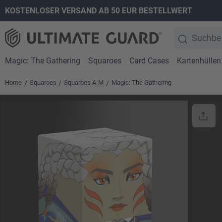
KOSTENLOSER VERSAND AB 50 EUR BESTELLWERT
springen
Zur Hauptnavigation springen
Magic: The Gathering
Squaroes
Card Cases
Kartenhüllen
Home
Squaroes
Squaroes A-M
Magic: The Gathering
/
/
/