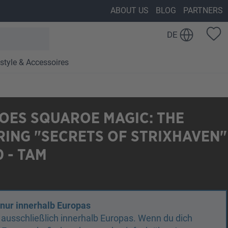
ABOUT US
BLOG
PARTNERS
DE
estyle & Accessoires
OES SQUAROE MAGIC: THE
ING "SECRETS OF STRIXHAVEN"
 - TAM
 nur innerhalb Europas
n ausschließlich innerhalb Europas. Wenn du dich