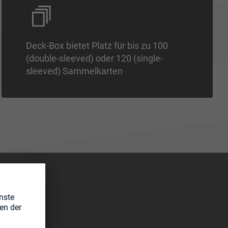
Deck-Box bietet Platz für bis zu 100
(double-sleeved) oder 120 (single-
sleeved) Sammelkarten