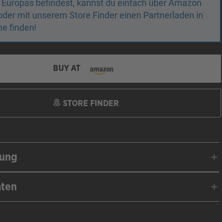
 Europas befindest, kannst du einfach über Amazon
oder mit unserem Store Finder einen Partnerladen in
e finden!
BUY AT
STORE FINDER
bung
aten