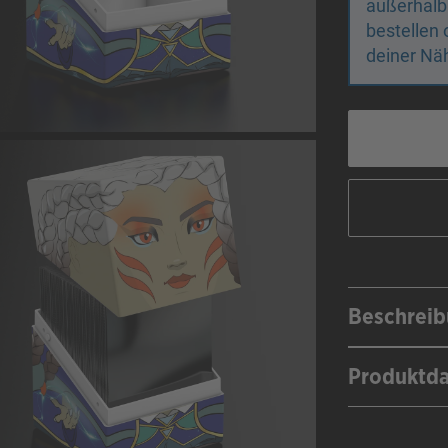
außerhalb
bestellen 
deiner Näh
Beschrei
Produktd