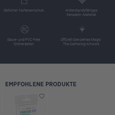
Seitlicher Karteneinschub
Widerstandsfähiges
Xenoskin -Material
Säure- und PVC-freie
Offiziell lizenziertes Magic:
Ordnerseiten
The Gathering-Artwork
EMPFOHLENE PRODUKTE
Produktgalerie überspringen