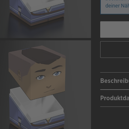
deiner Näh
Beschrei
Produktd