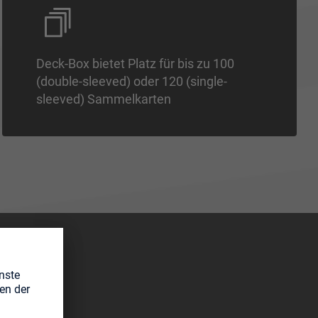
Deck-Box bietet Platz für bis zu 100
(double-sleeved) oder 120 (single-
sleeved) Sammelkarten