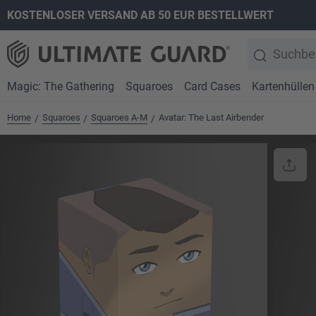
KOSTENLOSER VERSAND AB 50 EUR BESTELLWERT
springen
Zur Hauptnavigation springen
Magic: The Gathering
Squaroes
Card Cases
Kartenhüllen
Home
Squaroes
Squaroes A-M
Avatar: The Last Airbender
/
/
/