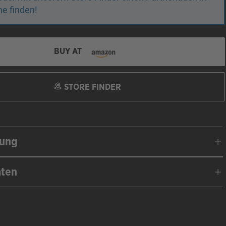
e finden!
BUY AT
STORE FINDER
bung
aten