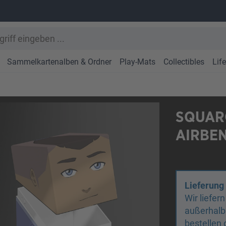
Sammelkartenalben & Ordner
Play-Mats
Collectibles
Lif
SQUARO
AIRBEN
Lieferung
Wir liefer
außerhalb
bestellen 