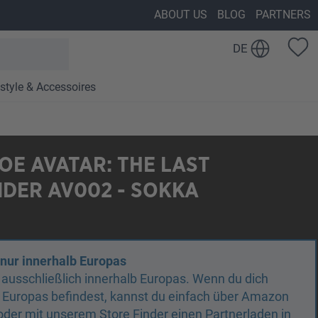
ABOUT US
BLOG
PARTNERS
DE
estyle & Accessoires
E AVATAR: THE LAST
DER AV002 - SOKKA
 nur innerhalb Europas
n ausschließlich innerhalb Europas. Wenn du dich
 Europas befindest, kannst du einfach über Amazon
oder mit unserem Store Finder einen Partnerladen in