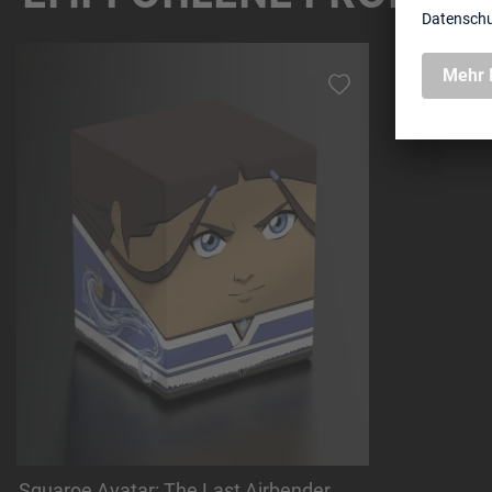
Produktgalerie überspringen
Squaroe Avatar: The Last Airbender