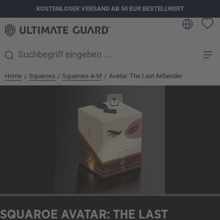
KOSTENLOSER VERSAND AB 50 EUR BESTELLWERT
alt springen
Home
Squaroes
Squaroes A-M
Avatar: The Last Airbender
/
/
/
Bildergalerie überspringen
SQUAROE AVATAR: THE LAST