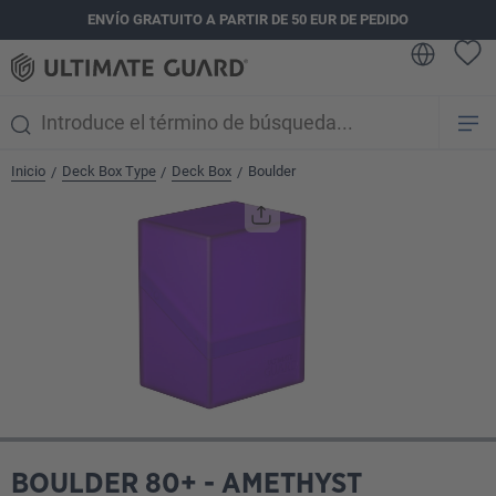
ENVÍO GRATUITO A PARTIR DE 50 EUR DE PEDIDO
enido principal
Inicio
Deck Box Type
Deck Box
Boulder
/
/
/
Omitir galería de imágenes
BOULDER 80+ - AMETHYST