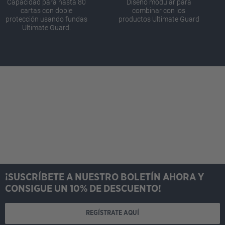
Capacidad para hasta 80
Diseño modular para
cartas con doble
combinar con los
protección usando fundas
productos Ultimate Guard
Ultimate Guard.
¡SUSCRÍBETE A NUESTRO BOLETÍN AHORA Y
CONSIGUE UN 10% DE DESCUENTO!
REGÍSTRATE AQUÍ