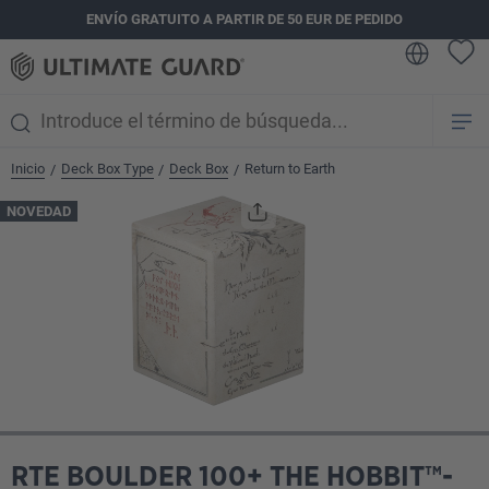
ENVÍO GRATUITO A PARTIR DE 50 EUR DE PEDIDO
enido principal
Inicio
Deck Box Type
Deck Box
Return to Earth
/
/
/
Omitir galería de imágenes
NOVEDAD
RTE BOULDER 100+ THE HOBBIT™-