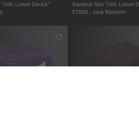
r Trek: Lower Decks™
Squaroe Star Trek: Lower 
a
ST006 - Jack Ransom