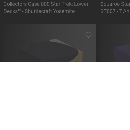
Collectors Case 800 Star Trek: Lower
Squaroe Sta
Decks™ - Shuttlecraft Yosemite
ST007 - T'An