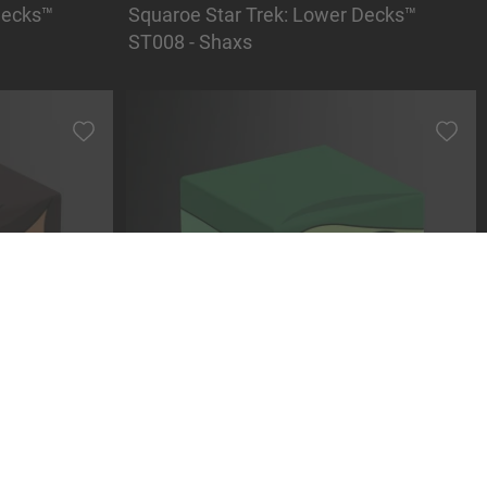
Decks™
Squaroe Star Trek: Lower Decks™
ST008 - Shaxs