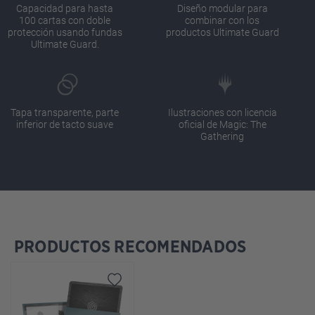
Capacidad para hasta
Diseño modular para
100 cartas con doble
combinar con los
protección usando fundas
productos Ultimate Guard
Ultimate Guard.
Tapa transparente, parte
Ilustraciones con licencia
inferior de tacto suave
oficial de Magic: The
Gathering
PRODUCTOS RECOMENDADOS
Omitir la galería de productos