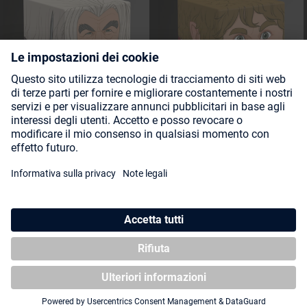
Squaroe The Hobbit HOB002 -
Squaroe The Hobbit HOB001 -
Gandalf the Grey
Bilbo Baggins
CHASE FIGURE
NUOVO
NUOVO