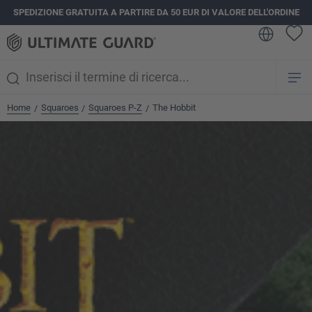
SPEDIZIONE GRATUITA A PARTIRE DA 50 EUR DI VALORE DELL'ORDINE
nuto principale
Home
Squaroes
Squaroes P-Z
The Hobbit
/
/
/