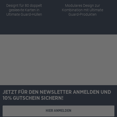
Designt für 80 doppelt
Modulares Design zur
gesleevte Karten in
Kombination mit Ultimate
Ultimate Guard-Hüllen
Guard-Produkten
JETZT FÜR DEN NEWSLETTER ANMELDEN UND
10% GUTSCHEIN SICHERN!
HIER ANMELDEN