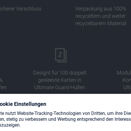
icherer Verschluss
Verpackung aus 100%
recyceltem und weiter
recycelbarem Material
Designt für 100 doppelt
Modul
%
gesleevte Karten in
Kom
fen
Ultimate Guard-Hüllen
Ult