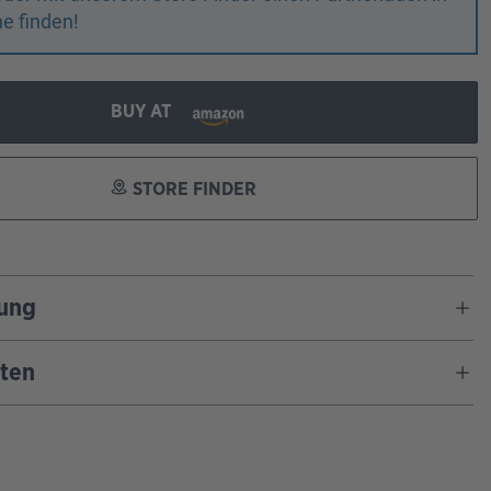
e finden!
BUY AT
STORE FINDER
ung
ten