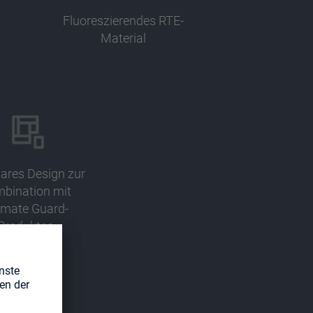
Fluoreszierendes RTE-
Material
ares Design zur
bination mit
imate Guard-
Produkten