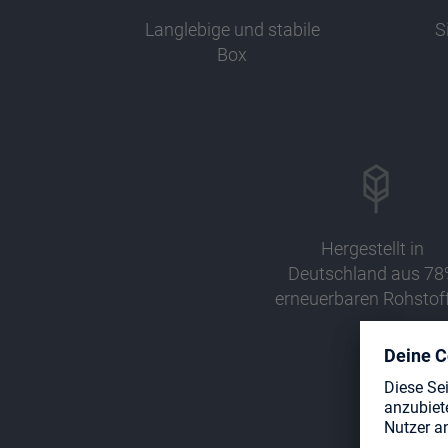
Langlebige und stabile
S
Box
Hergestellt in
Deutschland aus 78
erneuerbaren Rohstof