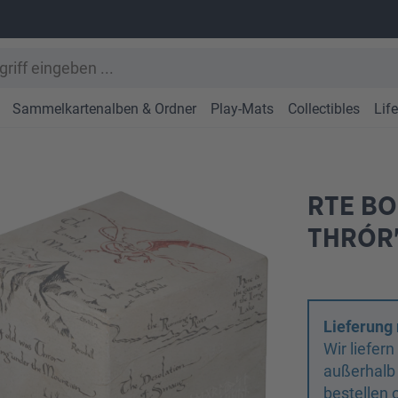
Sammelkartenalben & Ordner
Play-Mats
Collectibles
Lif
RTE BO
THRÓR'
Lieferung 
Wir liefer
außerhalb
bestellen 