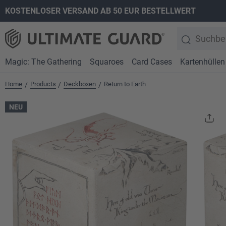
KOSTENLOSER VERSAND AB 50 EUR BESTELLWERT
springen
Zur Hauptnavigation springen
Magic: The Gathering
Squaroes
Card Cases
Kartenhüllen
Home
Products
Deckboxen
Return to Earth
/
/
/
NEU