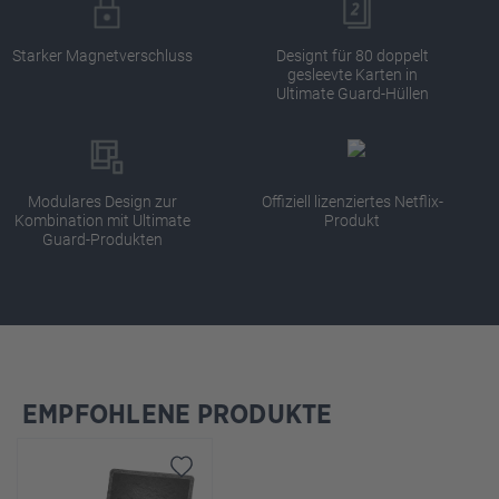
Starker Magnetverschluss
Designt für 80 doppelt
gesleevte Karten in
Ultimate Guard-Hüllen
Modulares Design zur
Offiziell lizenziertes Netflix-
Kombination mit Ultimate
Produkt
Guard-Produkten
EMPFOHLENE PRODUKTE
Produktgalerie überspringen