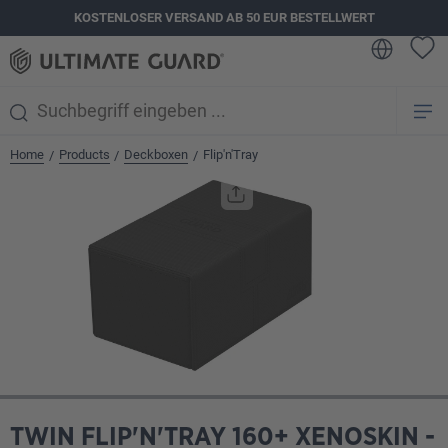
KOSTENLOSER VERSAND AB 50 EUR BESTELLWERT
alt springen
Home
Products
Deckboxen
Flip'n'Tray
/
/
/
Bildergalerie überspringen
TWIN FLIP'N'TRAY 160+ XENOSKIN -