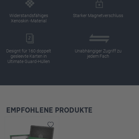
Widerstandsfähiges
Starker Magnetverschluss
Xenoskin -Material
Designt für 160 doppelt
Unabhängiger Zugriff zu
gesleevte Karten in
jedem Fach
Ultimate Guard-Hüllen
EMPFOHLENE PRODUKTE
Produktgalerie überspringen