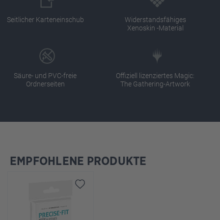
Seitlicher Karteneinschub
Widerstandsfähiges
Xenoskin -Material
Säure- und PVC-freie
Offiziell lizenziertes Magic:
Ordnerseiten
The Gathering-Artwork
EMPFOHLENE PRODUKTE
Produktgalerie überspringen