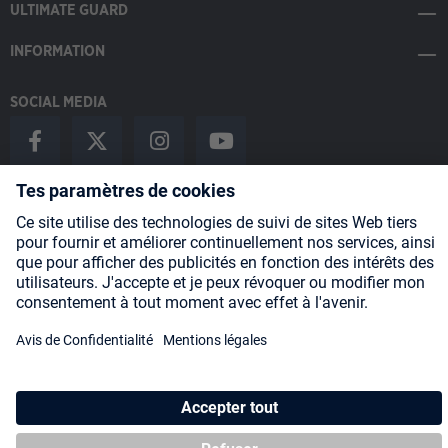
ULTIMATE GUARD
INFORMATION
SOCIAL MEDIA
Payment Methods
Shipping
About us
Blog
Partners
* Tous les prix incluent la TVA, plus les frais
d'expédition
et les
éventuels frais de livraison, sauf indication contraire.