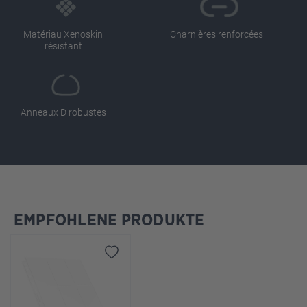
Matériau Xenoskin
Charnières renforcées
résistant
Anneaux D robustes
EMPFOHLENE PRODUKTE
Ignorer la galerie de produits