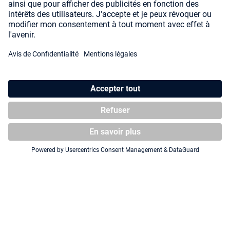
Squaroe Transformers TR001 -
Collectors Case 400 Squaroe
Optimus Prime
Transformers - Optimus Prime
Truck
NOUVEAU
NOUVEAU