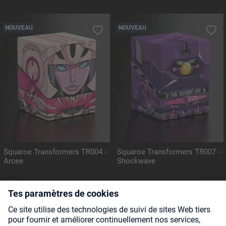
NOUVEAU
NOUVEAU
Squaroe Transformers TR004 -
Squaroe Transformers TR007 -
Arcee
Shockwave
NOUVEAU
NOUVEAU