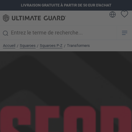
LIVRAISON GRATUITE À PARTIR DE 50 EUR D'ACHAT
tenu principal
Accueil
Squaroes
Squaroes P-Z
Transformers
/
/
/