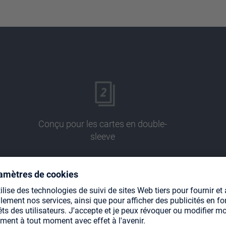
Conçu pour les cartes en double-
sleeve
Pages sans acide ni PVC
I