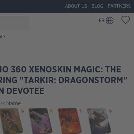
ABOUT US
BLOG
PARTNERS
FR
ale
IO 360 XENOSKIN MAGIC: THE
RING "TARKIR: DRAGONSTORM"
N DEVOTEE
z
work Name