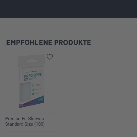
EMPFOHLENE PRODUKTE
Ignorer la galerie de produits
Precise-Fit Sleeves
Standard Size (100)